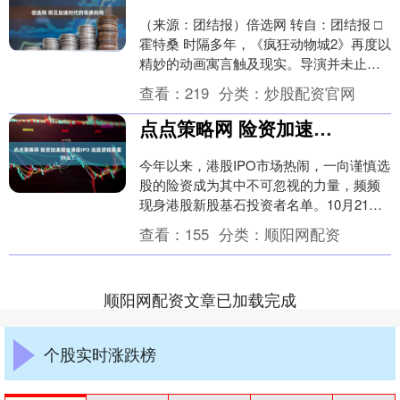
（来源：团结报）倍选网 转自：团结报 □
霍特桑 时隔多年，《疯狂动物城2》再度以
精妙的动画寓言触及现实。导演并未止步
于前作“个体实现梦想”的励志框架，而是将
查看：
219
分类：
炒股配资官网
叙事....
点点策略网 险资加速掘金港股IPO 选股逻辑看重什么？
今年以来，港股IPO市场热闹，一向谨慎选
股的险资成为其中不可忽视的力量，频频
现身港股新股基石投资者名单。10月21
日，北京商报记者注意到，日前剑桥科技
查看：
155
分类：
顺阳网配资
港股IPO....
顺阳网配资文章已加载完成
个股实时涨跌榜