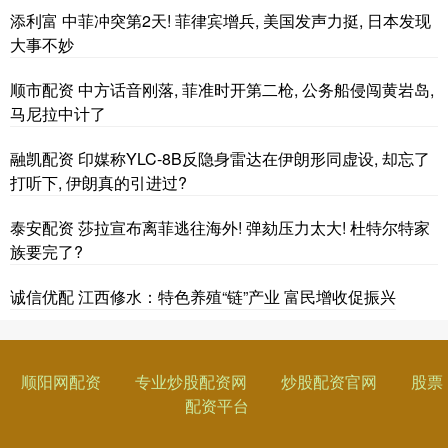
添利富 中菲冲突第2天! 菲律宾增兵, 美国发声力挺, 日本发现
大事不妙
顺市配资 中方话音刚落, 菲准时开第二枪, 公务船侵闯黄岩岛,
马尼拉中计了
融凯配资 印媒称YLC-8B反隐身雷达在伊朗形同虚设, 却忘了
打听下, 伊朗真的引进过?
泰安配资 莎拉宣布离菲逃往海外! 弹劾压力太大! 杜特尔特家
族要完了?
诚信优配 江西修水：特色养殖“链”产业 富民增收促振兴
顺阳网配资
专业炒股配资网
炒股配资官网
股票
配资平台