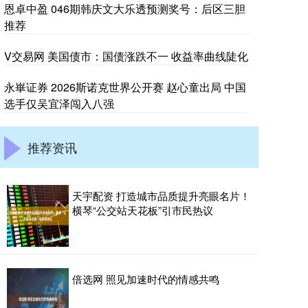
恩卓中盈 046期韩庆文大乐透预测奖号：后区三胆
推荐
V交易网 美国债市：国债涨跌不一 收益率曲线陡化
永崋证券 2026斯诺克世界公开赛 赵心童出局 中国
选手仅吴宜泽闯入八强
推荐资讯
天宇配资 打造城市品质提升亮眼名片！
横琴“公交站天花板”引市民热议
倍选网 照见加速时代的情感共鸣