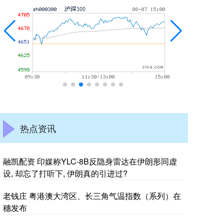
热点资讯
融凯配资 印媒称YLC-8B反隐身雷达在伊朗形同虚
设, 却忘了打听下, 伊朗真的引进过?
老钱庄 粤港澳大湾区、长三角气温指数（系列）在
穗发布