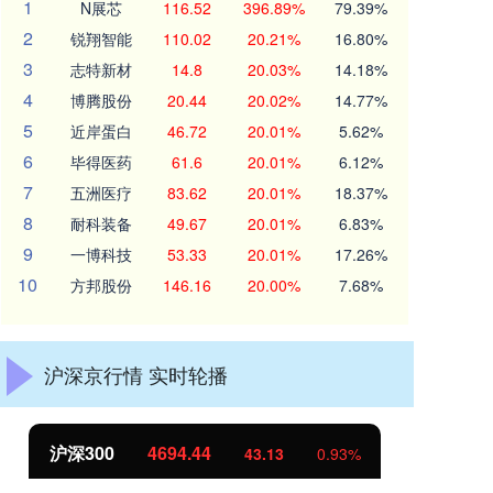
1
N展芯
116.52
396.89%
79.39%
2
锐翔智能
110.02
20.21%
16.80%
3
志特新材
14.8
20.03%
14.18%
4
博腾股份
20.44
20.02%
14.77%
5
近岸蛋白
46.72
20.01%
5.62%
6
毕得医药
61.6
20.01%
6.12%
7
五洲医疗
83.62
20.01%
18.37%
8
耐科装备
49.67
20.01%
6.83%
9
一博科技
53.33
20.01%
17.26%
10
方邦股份
146.16
20.00%
7.68%
沪深京行情 实时轮播
沪深300
4694.44
北
43.13
0.93%