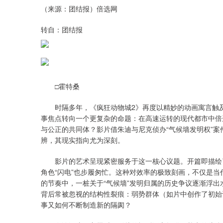
（来源：团结报）倍选网
转自：团结报
□霍特桑
时隔多年，《疯狂动物城2》再度以精妙的动画寓言触及现
事焦点转向一个更复杂的命题：在高速运转的现代都市中倍
与公正的共同体？影片借朱迪与尼克侦办“气候墙发明权”
辨，其现实指向尤为深刻。
影片的艺术呈现紧密服务于这一核心议题。开篇即描绘了
角色“闪电”也步履匆忙。这种对效率的极致刻画，不仅是
的节奏中，一桩关于“气候墙”发明归属的历史争议逐渐浮
背后常被忽视的结构性裂痕：弱势群体（如片中创作了初始
事又如何不断制造新的隔阂？