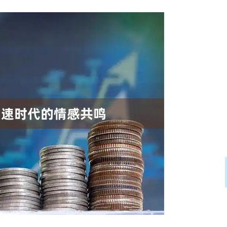
深证成指
14311.01
02%
200.89
1.42%