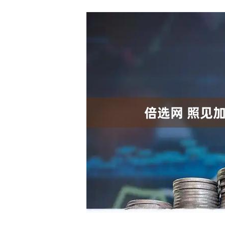
上证指数
3940.04
.40
2.13%
39.68
1.