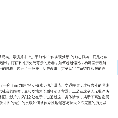
实。导演并未止步于前作“个体实现梦想”的励志框架，而是将叙
选网，拥有不同历史与背景的族群，如何超越偏见，构建基于理解
案件的过程，展开了一场关于历史叙事、贡献认定与系统性和解的思
一座全面“加速”的动物城：信息洪流、交通呼啸，连标志性的慢速
当代社会的隐喻，更巧妙地为矛盾铺垫了背景。正是在这令人无暇深谈
出水面。影片的深刻之处在于，它通过这一具体情节，揭示了高速发展
设计图的蛇）的贡献如何被体系性地遗忘与抹去？不完整的历史叙