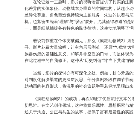
在论证这一主题时，影片的视听语言提供了扎实的注脚。
化差异的实体象征。动物城本身垂直的空间结构，从超小动
差异化尊重。角色塑造也持续为主题服务：朱迪的执着与尼
机，也紧密围绕着“理解”与“误读”展开。尤其值得称道的
一，而是细腻捕捉各有特色的肢体律动，这生动地阐释了“
若说前作重在个体突破偏见，那么《疯狂动物城2》则致力
寻。影片花费大量篇幅，让主角层层剥茧，还原“气候墙”
族群伤疤的基础性意义。和解并非空泛的口号，而是体现为
在此过程中的自我修正。这种从“历史纠偏”到“当下共建”
当然，影片的探讨亦有可深化之处。例如，核心矛盾的最
对制度化解决渠道的更深层反思。部分喜剧桥段在调节节奏
助动画的包容形式，将沉重的社会议题举重若轻地呈现出来
《疯狂动物城2》的成功，再次印证了优质流行文本的潜
切思辨。在文艺创作领域，这种将娱乐属性、思想探索与精
述关于沟通、公正与共生的故事，提供了富有启发性的实践