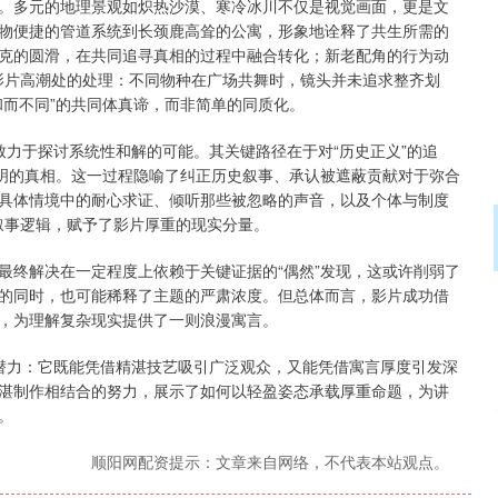
多元的地理景观如炽热沙漠、寒冷冰川不仅是视觉画面，更是文
物便捷的管道系统到长颈鹿高耸的公寓，形象地诠释了共生所需的
克的圆滑，在共同追寻真相的过程中融合转化；新老配角的行为动
是影片高潮处的处理：不同物种在广场共舞时，镜头并未追求整齐划
和而不同”的共同体真谛，而非简单的同质化。
于探讨系统性和解的可能。其关键路径在于对“历史正义”的追
发明的真相。这一过程隐喻了纠正历史叙事、承认被遮蔽贡献对于弥合
具体情境中的耐心求证、倾听那些被忽略的声音，以及个体与制度
的叙事逻辑，赋予了影片厚重的现实分量。
终解决在一定程度上依赖于关键证据的“偶然”发现，这或许削弱了
的同时，也可能稀释了主题的严肃浓度。但总体而言，影片成功借
，为理解复杂现实提供了一则浪漫寓言。
力：它既能凭借精湛技艺吸引广泛观众，又能凭借寓言厚度引发深
湛制作相结合的努力，展示了如何以轻盈姿态承载厚重命题，为讲
。
顺阳网配资提示：文章来自网络，不代表本站观点。