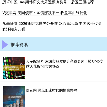
恩卓中盈 046期韩庆文大乐透预测奖号：后区三胆推荐
V交易网 美国债市：国债涨跌不一 收益率曲线陡化
永崋证券 2026斯诺克世界公开赛 赵心童出局 中国选手仅吴
宜泽闯入八强
推荐资讯
天宇配资 打造城市品质提升亮眼名片！横琴“公交
站天花板”引市民热议
倍选网 照见加速时代的情感共鸣