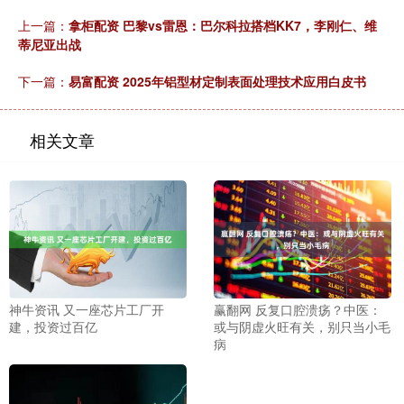
上一篇：
拿柜配资 巴黎vs雷恩：巴尔科拉搭档KK7，李刚仁、维
蒂尼亚出战
下一篇：
易富配资 2025年铝型材定制表面处理技术应用白皮书
相关文章
神牛资讯 又一座芯片工厂开
赢翻网 反复口腔溃疡？中医：
建，投资过百亿
或与阴虚火旺有关，别只当小毛
病