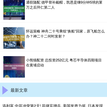
通联随配 德甲替补戴帽，凯恩是继9分钟5球的莱
万之后拜仁第二人
怀远策略 神舟二十号乘组“换船”回家，原飞船怎么
办？神二十二何时发射？
小熊猫配资 总投资252亿元 粤芯半导体四期项目
在黄埔启动
最新文章
添利富 中菲冲突第2天! 菲律宾增兵, 美国发声力挺, 日本发现