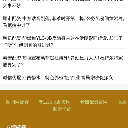
大事不妙
顺市配资 中方话音刚落, 菲准时开第二枪, 公务船侵闯黄岩岛,
马尼拉中计了
融凯配资 印媒称YLC-8B反隐身雷达在伊朗形同虚设, 却忘了
打听下, 伊朗真的引进过?
泰安配资 莎拉宣布离菲逃往海外! 弹劾压力太大! 杜特尔特家
族要完了?
诚信优配 江西修水：特色养殖“链”产业 富民增收促振兴
顺阳网配资
专业炒股配资网
炒股配资官网
股票
配资平台
友情链接：