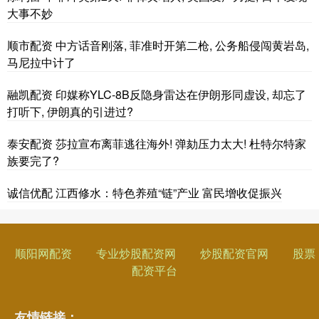
大事不妙
顺市配资 中方话音刚落, 菲准时开第二枪, 公务船侵闯黄岩岛,
马尼拉中计了
融凯配资 印媒称YLC-8B反隐身雷达在伊朗形同虚设, 却忘了
打听下, 伊朗真的引进过?
泰安配资 莎拉宣布离菲逃往海外! 弹劾压力太大! 杜特尔特家
族要完了?
诚信优配 江西修水：特色养殖“链”产业 富民增收促振兴
顺阳网配资
专业炒股配资网
炒股配资官网
股票
配资平台
友情链接：