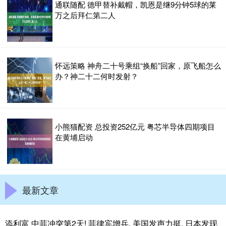
通联随配 德甲替补戴帽，凯恩是继9分钟5球的莱
万之后拜仁第二人
怀远策略 神舟二十号乘组“换船”回家，原飞船怎么
办？神二十二何时发射？
小熊猫配资 总投资252亿元 粤芯半导体四期项目
在黄埔启动
最新文章
添利富 中菲冲突第2天! 菲律宾增兵, 美国发声力挺, 日本发现