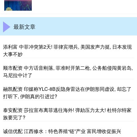
最新文章
添利富 中菲冲突第2天! 菲律宾增兵, 美国发声力挺, 日本发现
大事不妙
顺市配资 中方话音刚落, 菲准时开第二枪, 公务船侵闯黄岩岛,
马尼拉中计了
融凯配资 印媒称YLC-8B反隐身雷达在伊朗形同虚设, 却忘了
打听下, 伊朗真的引进过?
泰安配资 莎拉宣布离菲逃往海外! 弹劾压力太大! 杜特尔特家
族要完了?
诚信优配 江西修水：特色养殖“链”产业 富民增收促振兴