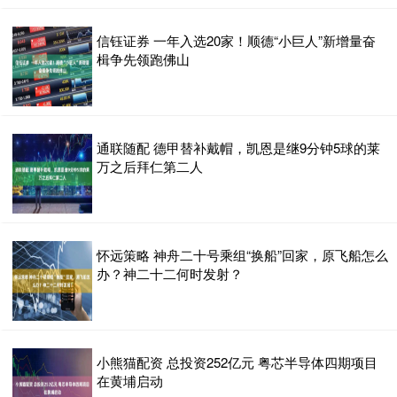
信钰证券 一年入选20家！顺德“小巨人”新增量奋
楫争先领跑佛山
通联随配 德甲替补戴帽，凯恩是继9分钟5球的莱
万之后拜仁第二人
怀远策略 神舟二十号乘组“换船”回家，原飞船怎么
办？神二十二何时发射？
小熊猫配资 总投资252亿元 粤芯半导体四期项目
在黄埔启动