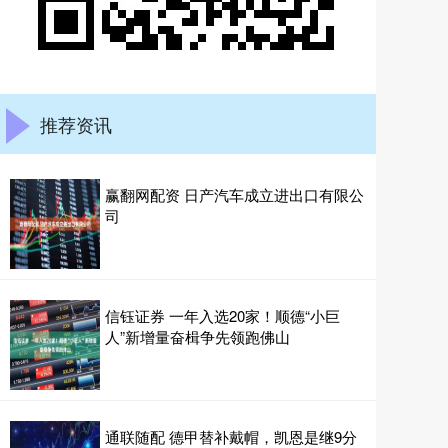
推荐资讯
赢翻网配资 日产汽车成立进出口有限公
司
信钰证券 一年入选20家！顺德“小巨
人”新增量奋楫争先领跑佛山
通联随配 德甲替补戴帽，凯恩是继9分