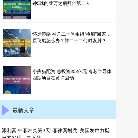
钟5球的莱万之后拜仁第二人
怀远策略 神舟二十号乘组“换船”回家，
原飞船怎么办？神二十二何时发射？
小熊猫配资 总投资252亿元 粤芯半导体
四期项目在黄埔启动
最新文章
添利富 中菲冲突第2天! 菲律宾增兵, 美国发声力挺,
日本发现大事不妙