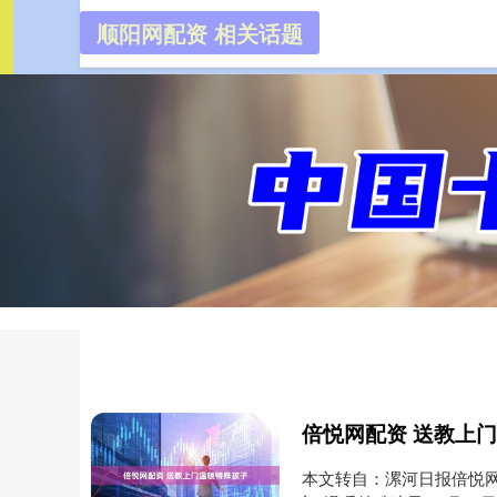
顺阳网配资 相关话题
顺阳网配
首页
倍悦网配资 送教上
本文转自：漯河日报倍悦网