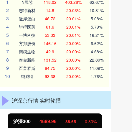
1
N展芯
118.02
403.28%
62.67%
2
志特新材
14.8
20.03%
10.81%
3
近岸蛋白
46.72
20.01%
5.08%
4
毕得医药
61.6
20.01%
5.79%
5
一博科技
53.33
20.01%
16.21%
6
方邦股份
146.16
20.00%
6.62%
7
南模生物
42.9
20.00%
4.68%
8
泰金新能
131.52
20.00%
22.89%
9
百普赛斯
64.75
20.00%
11.09%
10
锴威特
93.38
20.00%
1.76%
沪深京行情 实时轮播
沪深300
4689.96
北
38.65
0.83%