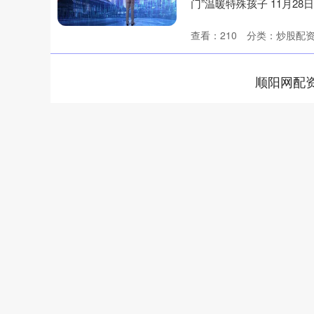
门”温暖特殊孩子 11月28
查看：
210
分类：
炒股配
顺阳网配
上证指数
3919.51
20
1.27%
19.16
0.