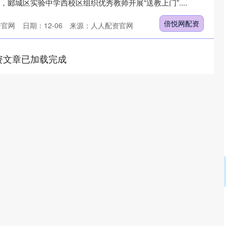
日，郾城区实验中学西校区组织优秀教师开展“送教上门”....
倍悦网配资
资官网
日期：12-06
来源：人人配资官网
资文章已加载完成
深证成指
14295.08
49%
184.96
1.31%