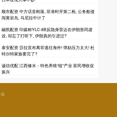
顺市配资 中方话音刚落, 菲准时开第二枪, 公务船侵
闯黄岩岛, 马尼拉中计了
融凯配资 印媒称YLC-8B反隐身雷达在伊朗形同虚
设, 却忘了打听下, 伊朗真的引进过?
泰安配资 莎拉宣布离菲逃往海外! 弹劾压力太大! 杜
特尔特家族要完了?
诚信优配 江西修水：特色养殖“链”产业 富民增收促
振兴
平台