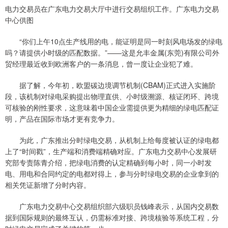
电力交易员在广东电力交易大厅中进行交易组织工作。广东电力交易
中心供图
“你们上午10点生产线用的电，能证明是同一时刻风电场发的绿电
吗？请提供小时级的匹配数据。”——这是允丰金属(东莞)有限公司外
贸经理最近收到欧洲客户的一条消息，曾一度让企业犯了难。
据了解，今年初，欧盟碳边境调节机制(CBAM)正式进入实施阶
段，该机制对绿电采购提出物理直供、小时级溯源、核证闭环、跨境
可核验的刚性要求，这意味着中国企业需提供更为精细的绿电匹配证
明，产品在国际市场才更有竞争力。
为此，广东推出分时绿电交易，从机制上给每度被认证的绿电都
上了“时间戳”，生产端和消费端精确对应。广东电力交易中心发展研
究部专责陈青介绍，把绿电消费的认定精确到每小时，同一小时发
电、用电和合同约定的电都对得上，参与分时绿电交易的企业拿到的
相关凭证新增了分时内容。
广东电力交易中心交易组织部六级职员钱峰表示，从国内交易数
据到国际规则的最终互认，仍需标准对接、跨境核验等系统工程，分