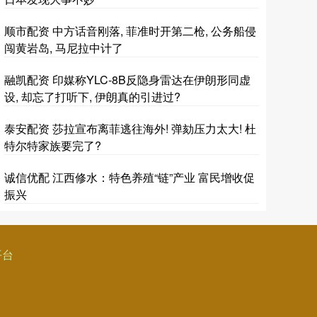
顺市配资 中方话音刚落, 菲准时开第二枪, 公务船侵
闯黄岩岛, 马尼拉中计了
融凯配资 印媒称YLC-8B反隐身雷达在伊朗形同虚
设, 却忘了打听下, 伊朗真的引进过?
泰安配资 莎拉宣布离菲逃往海外! 弹劾压力太大! 杜
特尔特家族要完了?
诚信优配 江西修水：特色养殖“链”产业 富民增收促
振兴
平台