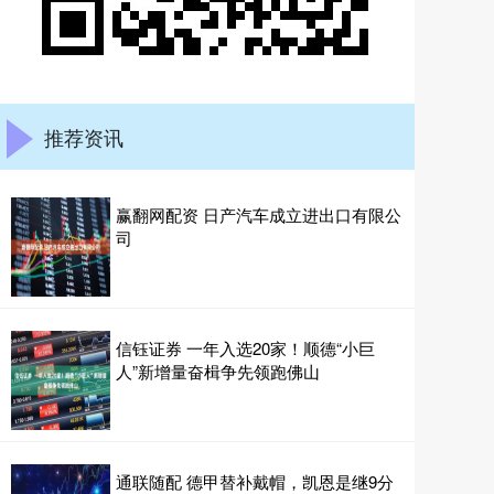
推荐资讯
赢翻网配资 日产汽车成立进出口有限公
司
信钰证券 一年入选20家！顺德“小巨
人”新增量奋楫争先领跑佛山
通联随配 德甲替补戴帽，凯恩是继9分