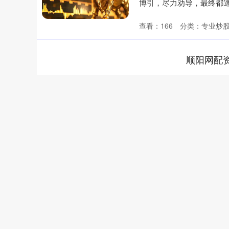
博引，尽力劝导，最终都
升机会出....
查看：
166
分类：
专业炒
顺阳网配
深证成指
14218.07
38
0.16%
107.95
0